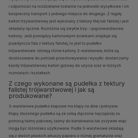
i odporności na rozdzielanie towarów na jednostki wysyłkowe i ich
bezpieczny transport z jednego miejsca do drugiego. Z reguły
karton trzywarstwowy jest wykonany z tektury litej lub falistej i jest
składany ręcznie. Rozróżnia się zwykle trzy- i pięciowarstwowe
kartony. Jeśli pomiędzy kartonowymi ściankami znajduje się
pojedyncza fala z tektury falistej, to jest to pudełko
trójwarstwowe. Istnieją różne kartony 3-warstwowe, które są
dostosowane do potrzeb przechowywania i wysyłki: dostarczamy
każdy trójwarstwowy karton gotowy do użycia oraz w różnych
rozmiarach i kształtach.
Z czego wykonane są pudełka z tektury
falistej trójwarstwowej i jak są
produkowane?
3-warstwowe pudełko klapowe ma klapy na dnie i pokrywie.
Klapy złożonego pudełka są ze sobą złączone najczęściej za
pomocą taśmy pakowej, taśmy do bandowania lub zszywek więc
mogą być różnorako użytkowane. Pudła 3-warstwowe składają
się z dwóch płaskich arkuszy papieru o różnej gramaturze oraz