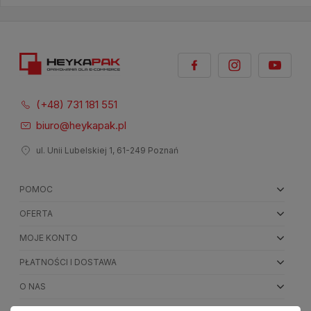
(+48) 731 181 551
biuro@heykapak.pl
ul. Unii Lubelskiej 1, 61-249 Poznań
POMOC
OFERTA
MOJE KONTO
PŁATNOŚCI I DOSTAWA
O NAS