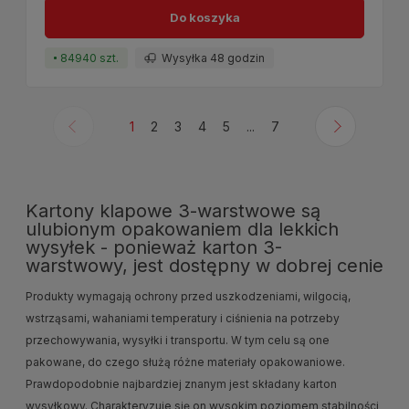
Do koszyka
84940 szt.
Wysyłka 48 godzin
1
2
3
4
5
...
7
Kartony klapowe 3-warstwowe są
ulubionym opakowaniem dla lekkich
wysyłek - ponieważ karton 3-
warstwowy, jest dostępny w dobrej cenie
Produkty wymagają ochrony przed uszkodzeniami, wilgocią,
wstrząsami, wahaniami temperatury i ciśnienia na potrzeby
przechowywania, wysyłki i transportu. W tym celu są one
pakowane, do czego służą różne materiały opakowaniowe.
Prawdopodobnie najbardziej znanym jest składany karton
wysyłkowy. Charakteryzuje się on wysokim poziomem stabilności