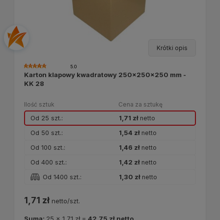
Krótki opis
5.0
Karton klapowy kwadratowy 250x250x250 mm -
KK 28
Ilość sztuk
Cena za sztukę
Od 25 szt.:
1,71 zł
netto
Od 50 szt.:
1,54 zł
netto
Od 100 szt.:
1,46 zł
netto
Od 400 szt.:
1,42 zł
netto
Od 1400 szt.:
1,30 zł
netto
1,71 zł
netto/szt.
Suma:
25
x
1,71 zł
=
42,75 zł
netto