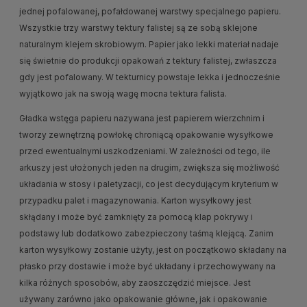
jednej pofalowanej, pofałdowanej warstwy specjalnego papieru.
Wszystkie trzy warstwy tektury falistej są ze sobą sklejone
naturalnym klejem skrobiowym. Papier jako lekki materiał nadaje
się świetnie do produkcji opakowań z tektury falistej, zwłaszcza
gdy jest pofalowany. W tekturnicy powstaje lekka i jednocześnie
wyjątkowo jak na swoją wagę mocna tektura falista.
Gładka wstęga papieru nazywana jest papierem wierzchnim i
tworzy zewnętrzną powłokę chroniącą opakowanie wysyłkowe
przed ewentualnymi uszkodzeniami. W zależności od tego, ile
arkuszy jest ułożonych jeden na drugim, zwiększa się możliwość
układania w stosy i paletyzacji, co jest decydującym kryterium w
przypadku palet i magazynowania. Karton wysyłkowy jest
skłądany i może być zamknięty za pomocą klap pokrywy i
podstawy lub dodatkowo zabezpieczony taśmą klejącą. Zanim
karton wysyłkowy zostanie użyty, jest on początkowo składany na
płasko przy dostawie i może być układany i przechowywany na
kilka różnych sposobów, aby zaoszczędzić miejsce. Jest
używany zarówno jako opakowanie główne, jak i opakowanie