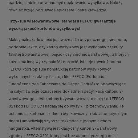
bardziej stabilne powinno być opakowanie wysyłkowe. Należy
również wziąć pod uwagę spiczaste i ostre krawędzie.
Trzy- lub wielowarstwowe: standard FEFCO gwarantuje
wysoką jakość kartonów wysyłkowych
Maksymalna ładowność jest ważna dla bezpiecznego transportu,
podobnie jak to, czy karton wysyłkowy jest wykonany z tektury
falistej trójwarstwowej, pięcio- czy siedmiowarstwowej , z których
każda ma inną wytrzymałość i nośność. Istnieje również norma
FEFCO, która opisuje konstrukcję kartonów wysyłkowych
wykonanych z tektury falistej i litej. FEFCO (Fédération
Européenne des Fabriccants de Carton Ondulé) to obowiązujące
na całym świecie oznaczenie dokładnej specyfikacji kartonu 3-
warstwowego. Jeśli kartony trzywarstwowe, to mają kod FEFCO
02 i kod FEFCO 07 i nadają się do wysyłki i przechowywania. Te
ostatnie są kartonami z dnem błyskawicznym lub automatycznym
dnem i umożliwiają szybsze rozkładanie jednym ruchem
nadgarstka. Alternatywą jest klasyczny karton 3-warstwowy
zgodny z FEFCO 0201, który jest bez automatycznego dna i