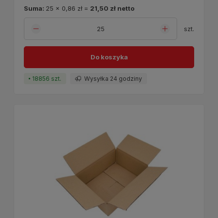
Suma:
25
x
0,86 zł
=
21,50 zł
netto
szt.
Do koszyka
18856 szt.
Wysyłka 24 godziny