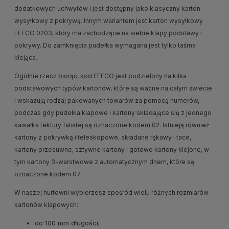
dodatkowych uchwytów i jest dostępny jako klasyczny karton
wysyłkowy z pokrywą. Innym wariantem jest karton wysyłkowy
FEFCO 0203, który ma zachodzące na siebie klapy podstawy i
pokrywy. Do zamknięcia pudełka wymagana jest tylko taśma
klejąca.
Ogólnie rzecz biorąc, kod FEFCO jest podzielony na kilka
podstawowych typów kartonów, które są ważne na całym świecie
i wskazują rodzaj pakowanych towarów za pomocą numerów,
podczas gdy pudełka klapowe i kartony składające się z jednego
kawałka tektury falistej są oznaczone kodem 02. Istnieją również
kartony z pokrywką i teleskopowe, składane rękawy i tace,
kartony przesuwne, sztywne kartony i gotowe kartony klejone, w
tym kartony 3-warstwowe z automatycznym dnem, które są
oznaczone kodem 07.
W naszej hurtowni wybierzesz spośród wielu różnych rozmiarów
kartonów klapowych:
do 100 mm długości;