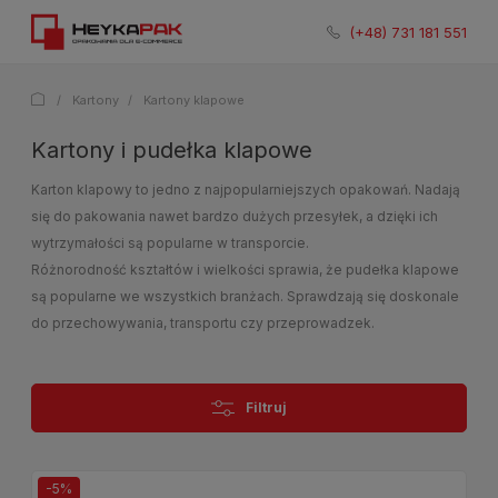
731 181 551
/
Kartony
/
Kartony klapowe
Kartony i pudełka klapowe
Karton klapowy to jedno z najpopularniejszych opakowań. Nadają
się do pakowania nawet bardzo dużych przesyłek, a dzięki ich
wytrzymałości są popularne w transporcie.
Różnorodność kształtów i wielkości sprawia, że pudełka klapowe
są popularne we wszystkich branżach. Sprawdzają się doskonale
do przechowywania, transportu czy przeprowadzek.
Filtruj
-5%