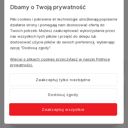
Dbamy o Twoją prywatność
ZAUFANE PŁATNOŚCI
Pliki cookies i pokrewne im technologie umożliwiają poprawne
działanie strony i pomagają nam dostosować ofertę do
Twoich potrzeb. Możesz zaakceptować wykorzystanie przez
nas wszystkich tych plików i przejść do sklepu lub
NASI PARTNERZY
dostosować użycie plików do swoich preferencji, wybierając
opcję "Dostosuj zgody".
Więcej o plikach cookies przeczytasz w naszej Polityce
prywatności.
Zaakceptuj tylko niezbędne
Dostosuj zgody
Zaakceptuj wszystkie
© 2025 HEYKAPAK.PL. WSZELKIE PRAWA ZASTRZEŻONE.
menu
SKLEP INTERNETOWY
SHOPER PREMIUM