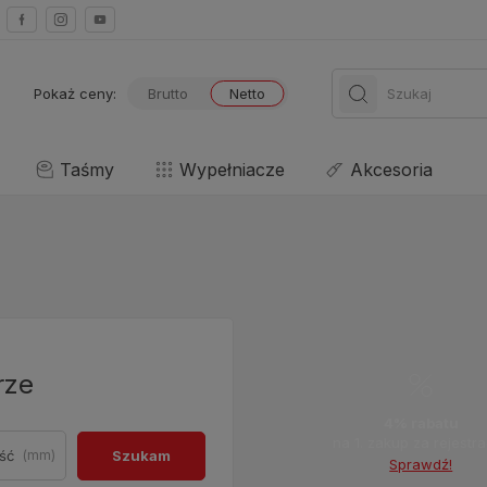
Pokaż ceny:
Brutto
Netto
Taśmy
Wypełniacze
Akcesoria
rze
4% rabatu
na 1. zakup za rejestra
Szukam
(mm)
Sprawdź!