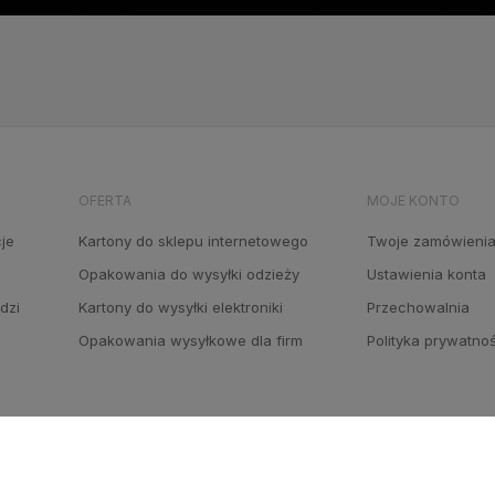
OFERTA
MOJE KONTO
cje
Kartony do sklepu internetowego
Twoje zamówieni
Opakowania do wysyłki odzieży
Ustawienia konta
dzi
Kartony do wysyłki elektroniki
Przechowalnia
Opakowania wysyłkowe dla firm
Polityka prywatno
NASI PARTNERZY