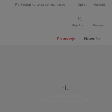
Szukaj kartonu po rozmiarze
Opinie
Kontakt
Moje konto
Koszyk
Promocje
Nowości
Darmowa dostawa
Przy zakupie powyżej 300
cję.
zł