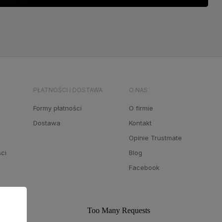
PŁATNOŚCI I DOSTAWA
O NAS
a
Formy płatności
O firmie
Dostawa
Kontakt
Opinie Trustmate
ści
Blog
Facebook