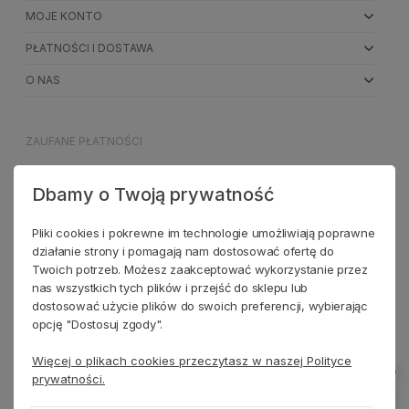
MOJE KONTO
PŁATNOŚCI I DOSTAWA
O NAS
ZAUFANE PŁATNOŚCI
Dbamy o Twoją prywatność
NASI PARTNERZY
Pliki cookies i pokrewne im technologie umożliwiają poprawne
działanie strony i pomagają nam dostosować ofertę do
Twoich potrzeb. Możesz zaakceptować wykorzystanie przez
nas wszystkich tych plików i przejść do sklepu lub
dostosować użycie plików do swoich preferencji, wybierając
opcję "Dostosuj zgody".
Więcej o plikach cookies przeczytasz w naszej Polityce
prywatności.