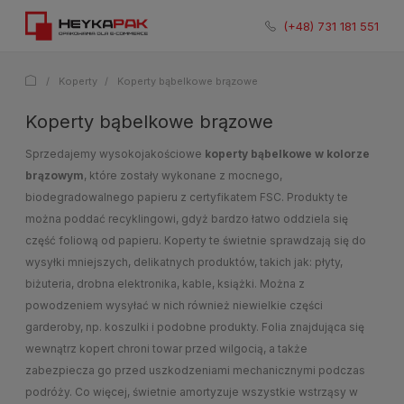
731 181 551
/
Koperty
/
Koperty bąbelkowe brązowe
Koperty bąbelkowe brązowe
Sprzedajemy wysokojakościowe
koperty bąbelkowe w kolorze
brązowym
, które zostały wykonane z mocnego,
biodegradowalnego papieru z certyfikatem FSC. Produkty te
można poddać recyklingowi, gdyż bardzo łatwo oddziela się
część foliową od papieru. Koperty te świetnie sprawdzają się do
wysyłki mniejszych, delikatnych produktów, takich jak: płyty,
biżuteria, drobna elektronika, kable, książki. Można z
powodzeniem wysyłać w nich również niewielkie części
garderoby, np. koszulki i podobne produkty. Folia znajdująca się
wewnątrz kopert chroni towar przed wilgocią, a także
zabezpiecza go przed uszkodzeniami mechanicznymi podczas
podróży. Co więcej, świetnie amortyzuje wszystkie wstrząsy w