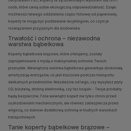
certyfikatem FSC, koperty te są doskonałym wyborem dla firm i
osób, które cenią sobie ekologiczną odpowiedzialność. Dzięki
możliwości łatwego oddzielenia części foliowej od papierowej,
koperty te mogą być poddawane recyklingowi, co czyni je
rozwiązaniem przyjaznym dla środowiska.
Trwałość i ochrona – niezawodna
warstwa bąbelkowa
Koperty bąbelkowe brązowe, które oferujemy, zostały
zaprojektowane z myślą o maksymalnej ochronie Twoich
przesyłek. Wewnętrzna warstwa bąbelkowa gwarantuje doskonałą
amortyzację wstrząsów, co jest kluczowe podczas transportu
delikatnych przedmiotów. Niezależnie od tego, czy wysyłasz płyty
CD, biżuterię, drobną elektronikę, czy też książki - Twoje produkty
będą bezpieczne. Folia wewnątrz kopert nie tylko chroni przed
uszkodzeniami mechanicznymi, ale również zabezpiecza przed
wilgocią, co stanowi dodatkową ochronę w trudnych warunkach
transportowych.
Tanie koperty bąbelkowe brązowe –