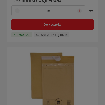
Suma:
10
x
0,51 zł
=
5,10 zł
netto
szt.
Do koszyka
12709 szt.
Wysyłka 48 godzin