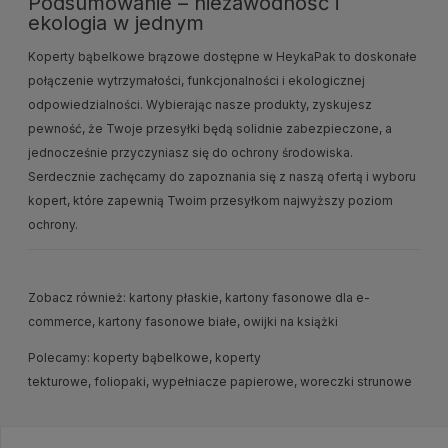
Podsumowanie – niezawodność i
ekologia w jednym
Koperty bąbelkowe brązowe dostępne w HeykaPak to doskonałe
połączenie wytrzymałości, funkcjonalności i ekologicznej
odpowiedzialności. Wybierając nasze produkty, zyskujesz
pewność, że Twoje przesyłki będą solidnie zabezpieczone, a
jednocześnie przyczyniasz się do ochrony środowiska.
Serdecznie zachęcamy do zapoznania się z naszą ofertą i wyboru
kopert, które zapewnią Twoim przesyłkom najwyższy poziom
ochrony.
Zobacz również:
kartony płaskie
,
kartony fasonowe dla e-
commerce
,
kartony fasonowe białe
,
owijki na książki
Polecamy:
koperty bąbelkowe
,
koperty
tekturowe
,
foliopaki
,
wypełniacze papierowe
,
woreczki strunowe