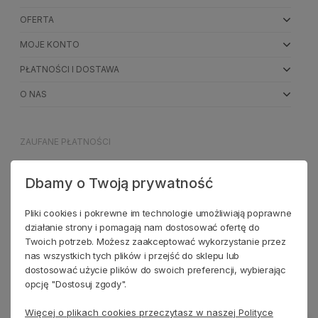
OFERTA
MOJE KONTO
PŁATNOŚCI I DOSTAWA
O NAS
ZAUFANE PŁATNOŚCI
Dbamy o Twoją prywatność
NASI PARTNERZY
Pliki cookies i pokrewne im technologie umożliwiają poprawne
działanie strony i pomagają nam dostosować ofertę do
Twoich potrzeb. Możesz zaakceptować wykorzystanie przez
nas wszystkich tych plików i przejść do sklepu lub
dostosować użycie plików do swoich preferencji, wybierając
opcję "Dostosuj zgody".
Więcej o plikach cookies przeczytasz w naszej Polityce