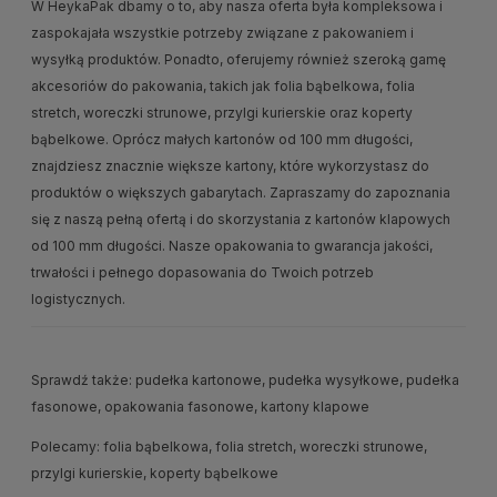
W HeykaPak dbamy o to, aby nasza oferta była kompleksowa i
zaspokajała wszystkie potrzeby związane z pakowaniem i
wysyłką produktów. Ponadto, oferujemy również szeroką gamę
akcesoriów do pakowania, takich jak folia bąbelkowa, folia
stretch, woreczki strunowe, przylgi kurierskie oraz koperty
bąbelkowe. Oprócz małych kartonów od 100 mm długości,
znajdziesz znacznie większe kartony, które wykorzystasz do
produktów o większych gabarytach. Zapraszamy do zapoznania
się z naszą pełną ofertą i do skorzystania z kartonów klapowych
od 100 mm długości. Nasze opakowania to gwarancja jakości,
trwałości i pełnego dopasowania do Twoich potrzeb
logistycznych.
Sprawdź także:
pudełka kartonowe
,
pudełka wysyłkowe
,
pudełka
fasonowe
,
opakowania fasonowe
,
kartony klapowe
Polecamy:
folia bąbelkowa
,
folia stretch
,
woreczki strunowe
,
przylgi kurierskie
,
koperty bąbelkowe