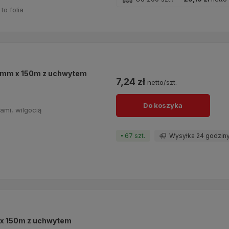
to folia
00mm x 150m z uchwytem
7,24 zł
netto/szt.
Do koszyka
ami, wilgocią
67 szt.
Wysyłka 24 godzin
m x 150m z uchwytem