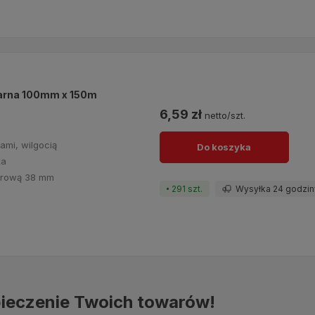
 czarna 100mm x 150m
6,59 zł
netto/szt.
ami, wilgocią
Do koszyka
lka
turową 38 mm
291 szt.
Wysyłka 24 godzin
pieczenie Twoich towarów!