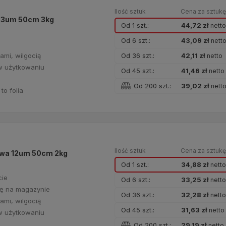
Ilość sztuk
Cena za sztuk
 23um 50cm 3kg
Od 1 szt.:
44,72 zł
nett
Od 6 szt.:
43,09 zł
nett
Od 36 szt.:
42,11 zł
ami, wilgocią
netto
a w użytkowaniu
Od 45 szt.:
41,46 zł
netto
Od 200 szt.:
39,02 zł
nett
to folia
Ilość sztuk
Cena za sztuk
owa 12um 50cm 2kg
Od 1 szt.:
34,88 zł
nett
cie
Od 6 szt.:
33,25 zł
nett
cę na magazynie
Od 36 szt.:
32,28 zł
nett
ami, wilgocią
Od 45 szt.:
31,63 zł
netto
a w użytkowaniu
Od 200 szt.:
29,19 zł
netto