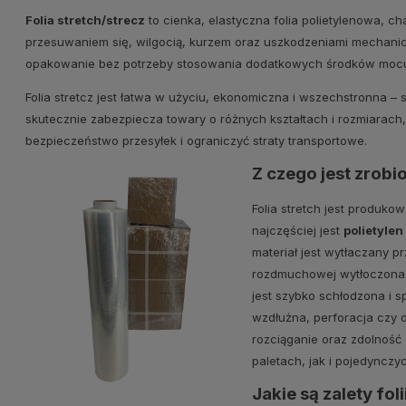
Folia stretch/strecz
to cienka, elastyczna folia polietylenowa, ch
przesuwaniem się, wilgocią, kurzem oraz uszkodzeniami mechanicz
opakowanie bez potrzeby stosowania dodatkowych środków mocu
Folia stretcz jest łatwa w użyciu, ekonomiczna i wszechstronna –
skutecznie zabezpiecza towary o różnych kształtach i rozmiarach
bezpieczeństwo przesyłek i ograniczyć straty transportowe.
Z czego jest zrobi
Folia stretch jest produk
najczęściej jest
polietylen
materiał jest wytłaczany p
rozdmuchowej wytłoczona r
jest szybko schłodzona i s
wzdłużna, perforacja czy 
rozciąganie oraz zdolnoś
paletach, jak i pojedynczy
Jakie są zalety foli