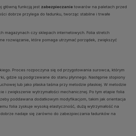
ej główną funkcją jest
zabezpieczanie
towarów na paletach przed
ci dobrze przylega do ładunku, tworząc stabilne i trwałe
ych magazynach czy sklepach internetowych. Folia stretch
zne rozwiązanie, które pomaga utrzymać porządek, zwiększyć
skiego. Proces rozpoczyna się od przygotowania surowca, którym
ki, gdzie są podgrzewane do stanu płynnego. Następnie stopiony
uchowej lub jako płaska taśma przy metodzie płaskiej. W metodzie
e i zwiększenie wytrzymałości mechanicznej. Po tym etapie folia
potrzeby poddawana dodatkowym modyfikacjom, takim jak orientacja
emu folia zyskuje wysoką elastyczność, dużą wytrzymałość na
 dobrze nadaje się zarówno do zabezpieczania ładunków na