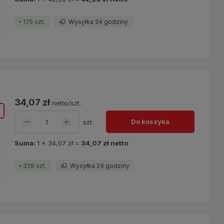
o
175 szt.
Wysyłka 24 godziny
o
ę
34,07 zł
netto/szt.
o
Do koszyka
szt.
o
Suma:
1
x
34,07 zł
=
34,07 zł
netto
328 szt.
Wysyłka 24 godziny
o