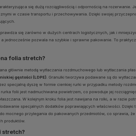
arakteryzująca się dużą rozciągliwością i odpornością na rozerwanie. J
nymi w czasie transportu i przechowywania. Dzięki swojej przyczepnoś
jących.
 sprawdza się zarówno w dużych centrach logistycznych, jak i mniejsz
, a jednocześnie pozwala na szybkie i sprawne pakowanie. To praktyc
ona folia
stretch
?
owana głównie metodą wytłaczania rozdmuchowego lub wytłaczania pła
 niskiej gęstości (LDPE)
. Granulki tworzywa podawane są do wytłaczar
rzez specjalną dyszę w formie cienkiej rurki w przypadku metody rozdm
urka folii jest nadmuchiwana powietrzem, co powoduje jej rozciągnięci
płaszczana. W kolejnym kroku folia jest nawijana na rolki, a w razie 
dodawanie specjalnych dodatków poprawiających właściwości. Dzięki t
ć do mocnego przylegania do pakowanych przedmiotów, co sprawia, że
ch produktów.
i
stretch
?