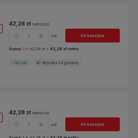
ę
42,28 zł
netto/szt.
o
Do koszyka
szt.
o
o
Suma:
1
x
42,28 zł
=
42,28 zł
netto
o
182 szt.
Wysyłka 24 godziny
o
ę
42,28 zł
netto/szt.
o
Do koszyka
szt.
o
o
Suma:
1
x
42,28 zł
=
42,28 zł
netto