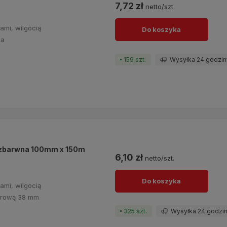
7,72 zł
netto/szt.
ami, wilgocią
Do koszyka
lka
159 szt.
Wysyłka 24 godzin
 bezbarwna 100mm x 150m
6,10 zł
netto/szt.
Do koszyka
ami, wilgocią
turową 38 mm
325 szt.
Wysyłka 24 godzi