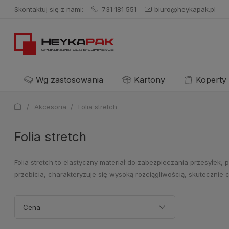
Skontaktuj się z nami:
731 181 551
biuro@heykapak.pl
Wg zastosowania
Kartony
Koperty
/
Akcesoria
/
Folia stretch
Folia stretch
Folia stretch to elastyczny materiał do zabezpieczania przesyłek
przebicia, charakteryzuje się wysoką rozciągliwością, skutecznie 
Cena