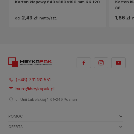
Karton klapowy 640x380x190 mm KK 120
Karton 
88
2,43 zł
1,86 zł
od:
netto/szt.
n
(+48) 731 181 551
biuro@heykapak.pl
ul. Unii Lubelskiej 1, 61-249 Poznań
POMOC
OFERTA