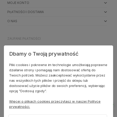
MOJE KONTO
PŁATNOŚCI I DOSTAWA
O NAS
ZAUFANE PŁATNOŚCI
Dbamy o Twoją prywatność
NASI PARTNERZY
Pliki cookies i pokrewne im technologie umożliwiają poprawne
działanie strony i pomagają nam dostosować ofertę do
Twoich potrzeb. Możesz zaakceptować wykorzystanie przez
nas wszystkich tych plików i przejść do sklepu lub
dostosować użycie plików do swoich preferencji, wybierając
opcję "Dostosuj zgody".
Więcej o plikach cookies przeczytasz w naszej Polityce
prywatności.