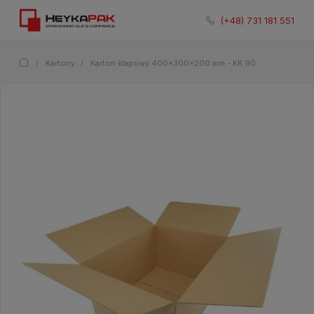
731 181 551
/
Kartony
/
Karton klapowy 400x300x200 mm - KK 90