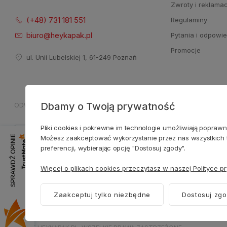
Zwroty i reklama
(+48) 731 181 551
Regulaminy
biuro@heykapak.pl
Pytania i odpowie
Promocje
ul. Unii Lubelskiej 1, 61-249 Poznań
Dbamy o Twoją prywatność
ODWIEDŹ NASZE SOCIAL MEDIA
ZAUFANE PŁATNOŚCI
Pliki cookies i pokrewne im technologie umożliwiają popraw
Możesz zaakceptować wykorzystanie przez nas wszystkich ty
SPRAWDŹ OPINIE
preferencji, wybierając opcję "Dostosuj zgody".
Więcej o plikach cookies przeczytasz w naszej Polityce p
Zaakceptuj tylko niezbędne
Dostosuj zg