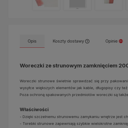
Opis
Koszty dostawy
Opinie
(3)
Cena nie zawiera ew
kosztów płatności
Woreczki ze strunowym zamknięciem 200
Woreczki strunowe świetnie sprawdzać się przy pakowan
wysyłce większych elementów jak kable, długopisy czy też
Poza ochroną spakowanych przedmiotów woreczki są także w
Właściwości
- Dzięki szczelnemu strunowemu zamykaniu wnętrze jest chr
- Torebki strunowe zapewniają szybkie wielokrotne zamknię