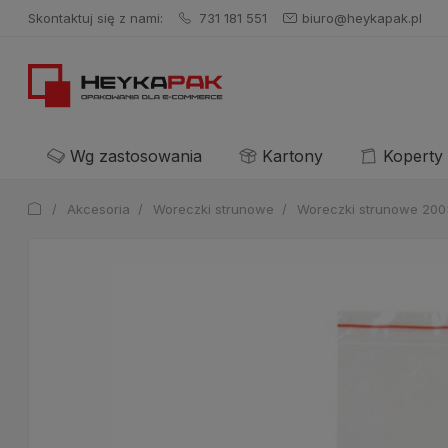
Skontaktuj się z nami:
731 181 551
biuro@heykapak.pl
Wg zastosowania
Kartony
Koperty
/
Akcesoria
/
Woreczki strunowe
/
Woreczki strunowe 200