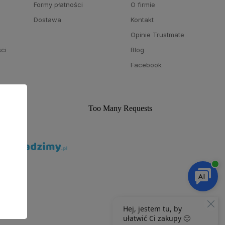
a
Formy płatności
O firmie
Dostawa
Kontakt
Opinie Trustmate
ści
Blog
Facebook