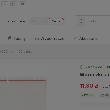
Pokaż ceny:
Brutto
Netto
Taśmy
Wypełniacze
Akcesoria
x250 mm - 100 sztuk
Zamów do 15:00,
Woreczki st
11,30 zł
netto/
171 szt.
Wys
Dostawa:
sprawdź 