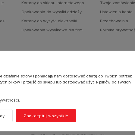
cje
Kartony do sklepu internetowego
Twoje zamówieni
Opakowania do wysyłki odzieży
Ustawienia konta
dzi
Kartony do wysyłki elektroniki
Przechowalnia
Opakowania wysyłkowe dla firm
Polityka prywatno
NASI PARTNERZY
ne działanie strony i pomagają nam dostosować ofertę do Twoich potrzeb.
ch plików i przejść do sklepu lub dostosować użycie plików do swoich
rywatności.
ody
Zaakceptuj wszystkie