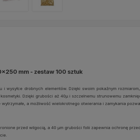
entualnych
x250 mm - zestaw 100 sztuk
iu i wysyłce drobnych elementów. Dzięki swoim pokaźnym rozmiarom
 kosmetyki. Dzięki grubości aż 40μ i szczelnemu strunowemu zamknię
ytrzymałe, a możliwość wielokrotnego otwierania i zamykania pozwala
onione przed wilgocią, a 40 μm grubości folii zapewnia ochronę przed
cie.