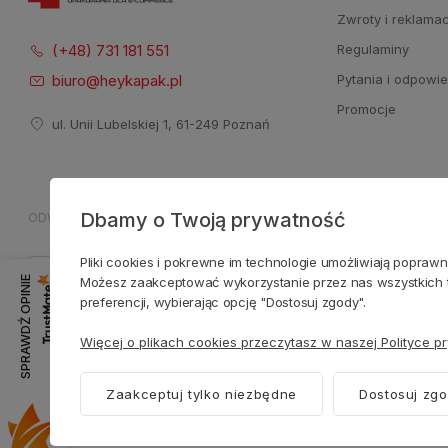
Zwroty i reklama
(+48) 731 181 551
Regulaminy
biuro@heykapak.pl
Pytania i odpowie
Promocje
ul. Unii Lubelskiej 1, 61-249 Poznań
Dbamy o Twoją prywatność
ODWIEDŹ NASZE SOCIAL MEDIA
ZAUFANE PŁATNOŚCI
Pliki cookies i pokrewne im technologie umożliwiają popraw
Możesz zaakceptować wykorzystanie przez nas wszystkich ty
SPRAWDŹ OPINIE
preferencji, wybierając opcję "Dostosuj zgody".
Więcej o plikach cookies przeczytasz w naszej Polityce p
Zaakceptuj tylko niezbędne
Dostosuj zg