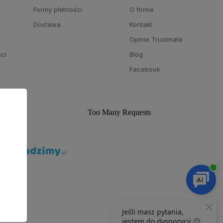
a
Formy płatności
O firmie
Dostawa
Kontakt
Opinie Trustmate
ści
Blog
Facebook