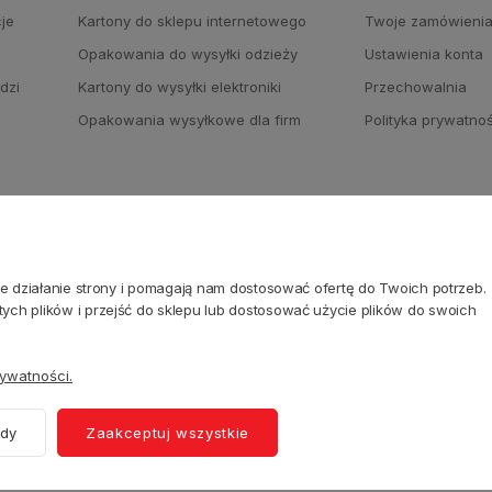
cje
Kartony do sklepu internetowego
Twoje zamówieni
Opakowania do wysyłki odzieży
Ustawienia konta
dzi
Kartony do wysyłki elektroniki
Przechowalnia
Opakowania wysyłkowe dla firm
Polityka prywatno
NASI PARTNERZY
ne działanie strony i pomagają nam dostosować ofertę do Twoich potrzeb.
ch plików i przejść do sklepu lub dostosować użycie plików do swoich
rywatności.
ody
Zaakceptuj wszystkie