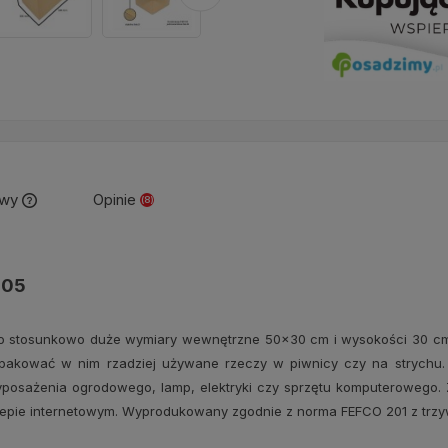
awy
Opinie
(8)
Cena nie zawiera ewentualnych
kosztów płatności
105
ego stosunkowo duże wymiary wewnętrzne 50x30 cm i wysokości 30 cm
akować w nim rzadziej używane rzeczy w piwnicy czy na strychu.
wyposażenia ogrodowego, lamp, elektryki czy sprzętu komputerowego. 
pie internetowym. Wyprodukowany zgodnie z norma FEFCO 201 z trzywa