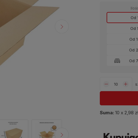
Iloś
Od 1
Od 5
Od 1
Od 2
Od 7
s
Suma:
10
x
2,98 z