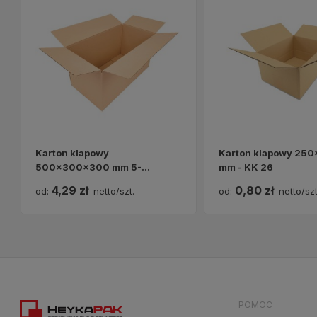
Karton klapowy
Karton klapowy 25
500x300x300 mm 5-
mm - KK 26
warstwowy - KK 108
4,29 zł
0,80 zł
od:
netto/szt.
od:
netto/szt
POMOC