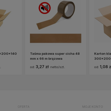
0x200x140
Taśma pakowa super cicha 48
Karton kl
mm x 66 m brązowa
300x200x
3,27 zł
1,08 z
.
od:
netto/szt.
od:
OFERTA
MOJE KONTO