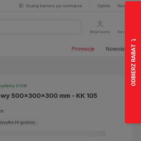
Szukaj kartonu po rozmiarze
Opinie
Kontakt
Moje konto
Koszyk
Promocje
Nowości
yślemy 07.08!
powy 500x300x300 mm - KK 105
zt.
ysyłka 24 godziny
formy dostawy