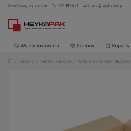
Skontaktuj się z nami:
731 181 551
biuro@heykapak.pl
Wg zastosowania
Kartony
Koperty
/
Kartony
/
Kartony klapowe
/
Kartony od 500 mm długości