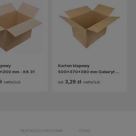
apowy
Karton klapowy
200 mm - KK 31
500x370x380 mm Gabaryt C
- KK 104
ł
3,29 zł
netto/szt.
od:
netto/szt.
PŁATNOŚCI I DOSTAWA
O NAS